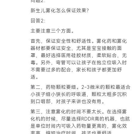
问题2：
新生儿雾化怎么保证效果？
回答2：
主要注意三个方面。
首先，保证安全性和舒适性。
雾化药和雾化
器材都要保证安全，尤其是宝宝接触的
面
罩，最好选择医用硅胶材质
，柔软贴合，无
毒。另外，弯管可以让孩子在抱立位吸入时
不需要过多的配合，家长和孩子都更加舒
适。
第二，药物颗粒要细。
2-3微米的颗粒最适合
小孩子细小狭长的呼吸道
，颗粒太粗多沉积
到口咽部，对孩子来讲也没有用。
第三，注意雾化的时间不要太长。
在选择雾
化机的时候，尽量
选择RDDR高的机器，也就
是单位时间内可吸入药物量更高的，雾化效
率高，缩短治疗时间，孩子也更舒适
。