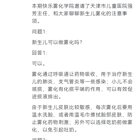
本期快乐雾化学院邀请了
天津市儿童医院强
芳主任
，和大家聊聊新生儿雾化的注意事
项。
问题1：
新生儿可以做雾化吗？
回答1：
可以。
雾化通过呼吸道让药物吸收，用于治疗新生
儿的肺炎、支气管炎等一些感染；小儿不会
咳痰，雾化有化痰平喘的作用，可以有效促
进痰液排出。
由于新生儿皮肤比较敏感，每次雾化后要用
温水洗脸，或者用温毛巾擦拭脸部皮肤，防
止雾化药物刺激；另外可以选择吃奶前做雾
化，以免引起吐奶。