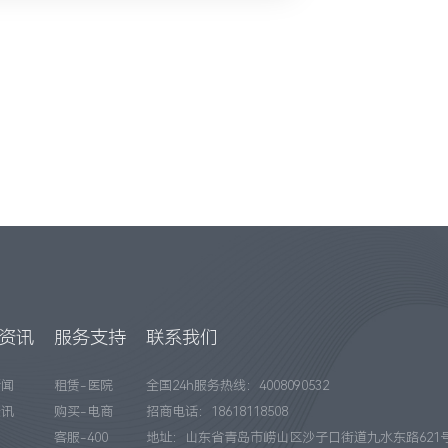
资讯
服务支持
联系我们
新闻
租赁-医院
全国24h服务热线：4008090532
资讯
购买-电商
招商电话：18618118508
客服-400
地址：山东省青岛市崂山区沙子口街道九水东路621号