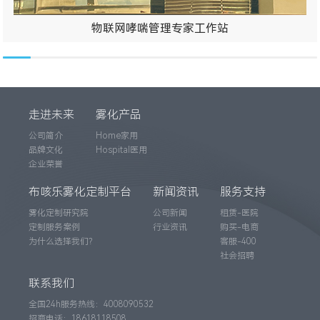
物联网哮喘管理专家工作站
走进未来
雾化产品
公司简介
Home家用
品牌文化
Hospital医用
企业荣誉
布咳乐雾化定制平台
新闻资讯
服务支持
雾化定制研究院
公司新闻
租赁-医院
定制服务案例
行业资讯
购买-电商
为什么选择我们？
客服-400
社会招聘
联系我们
全国24h服务热线：4008090532
招商电话：18618118508